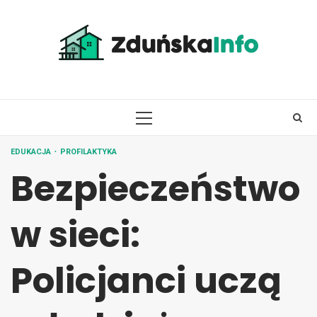
Skip
to
content
PRIMARY
MENU
EDUKACJA
PROFILAKTYKA
Bezpieczeństwo
w sieci:
Policjanci uczą