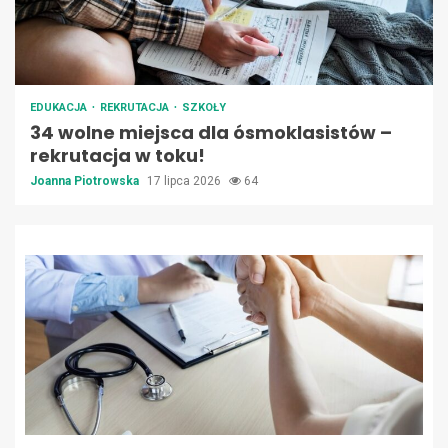
EDUKACJA
REKRUTACJA
SZKOŁY
34 wolne miejsca dla ósmoklasistów –
rekrutacja w toku!
Joanna Piotrowska
17 lipca 2026
64