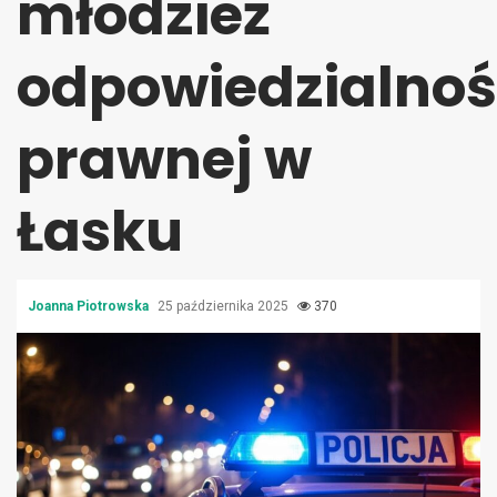
młodzież
odpowiedzialnoś
prawnej w
Łasku
Joanna Piotrowska
25 października 2025
370