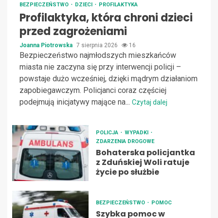
BEZPIECZEŃSTWO
DZIECI
PROFILAKTYKA
Profilaktyka, która chroni dzieci
przed zagrożeniami
Joanna Piotrowska
7 sierpnia 2026
16
Bezpieczeństwo najmłodszych mieszkańców
miasta nie zaczyna się przy interwencji policji –
powstaje dużo wcześniej, dzięki mądrym działaniom
zapobiegawczym. Policjanci coraz częściej
podejmują inicjatywy mające na...
Czytaj dalej
POLICJA
WYPADKI
ZDARZENIA DROGOWE
Bohaterska policjantka
z Zduńskiej Woli ratuje
życie po służbie
BEZPIECZEŃSTWO
POMOC
Szybka pomoc w