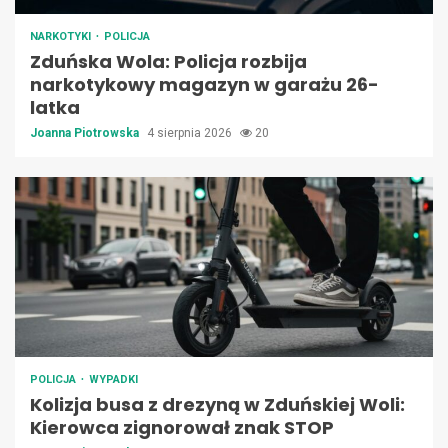
NARKOTYKI
POLICJA
Zduńska Wola: Policja rozbija
narkotykowy magazyn w garażu 26-
latka
Joanna Piotrowska
4 sierpnia 2026
20
POLICJA
WYPADKI
Kolizja busa z drezyną w Zduńskiej Woli:
Kierowca zignorował znak STOP