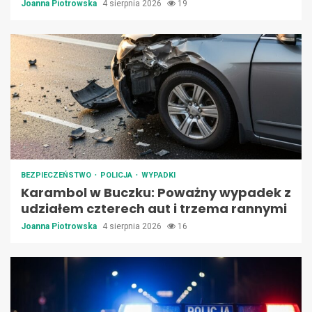
Joanna Piotrowska
4 sierpnia 2026
19
BEZPIECZEŃSTWO
POLICJA
WYPADKI
Karambol w Buczku: Poważny wypadek z
udziałem czterech aut i trzema rannymi
Joanna Piotrowska
4 sierpnia 2026
16