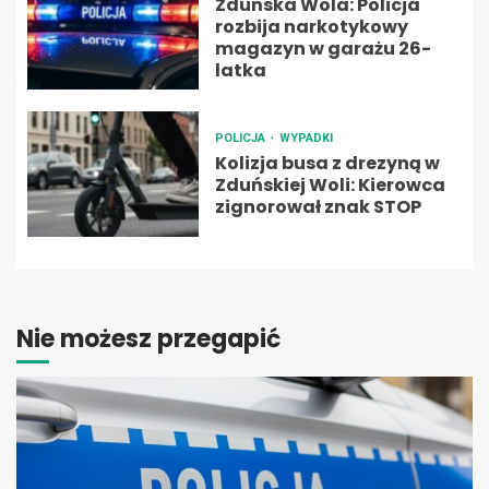
Zduńska Wola: Policja
rozbija narkotykowy
magazyn w garażu 26-
latka
POLICJA
WYPADKI
Kolizja busa z drezyną w
Zduńskiej Woli: Kierowca
zignorował znak STOP
Nie możesz przegapić