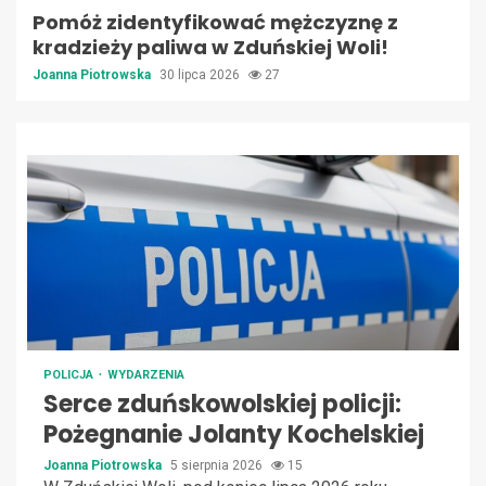
Pomóż zidentyfikować mężczyznę z
kradzieży paliwa w Zduńskiej Woli!
Joanna Piotrowska
30 lipca 2026
27
POLICJA
WYDARZENIA
Serce zduńskowolskiej policji:
Pożegnanie Jolanty Kochelskiej
Joanna Piotrowska
5 sierpnia 2026
15