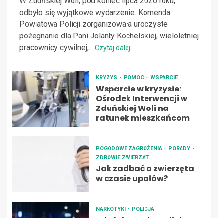
W Zduńskiej Woli, pod koniec lipca 2026 roku,
odbyło się wyjątkowe wydarzenie. Komenda
Powiatowa Policji zorganizowała uroczyste
pożegnanie dla Pani Jolanty Kochelskiej, wieloletniej
pracownicy cywilnej,...
Czytaj dalej
KRYZYS
POMOC
WSPARCIE
Wsparcie w kryzysie:
Ośrodek Interwencji w
Zduńskiej Woli na
ratunek mieszkańcom
POGODOWE ZAGROŻENIA
PORADY
ZDROWIE ZWIERZĄT
Jak zadbać o zwierzęta
w czasie upałów?
NARKOTYKI
POLICJA