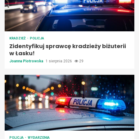
KRADZIEŻ
POLICJA
Zidentyfikuj sprawcę kradzieży biżuterii
w Łasku!
Joanna Piotrowska
1 sierpnia 2026
29
POLICJA
WYDARZENIA