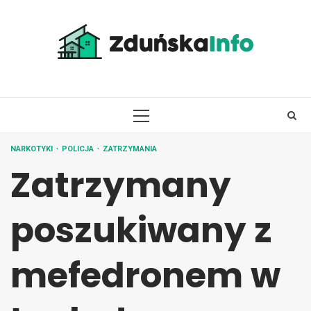
Skip
to
content
PRIMARY
MENU
NARKOTYKI
POLICJA
ZATRZYMANIA
Zatrzymany
poszukiwany z
mefedronem w