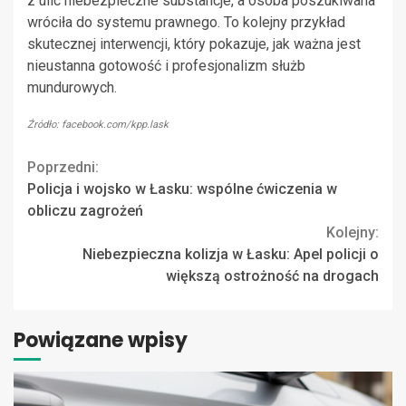
z ulic niebezpieczne substancje, a osoba poszukiwana
wróciła do systemu prawnego. To kolejny przykład
skutecznej interwencji, który pokazuje, jak ważna jest
nieustanna gotowość i profesjonalizm służb
mundurowych.
Źródło: facebook.com/kpp.lask
Continue
Poprzedni:
Policja i wojsko w Łasku: wspólne ćwiczenia w
Reading
obliczu zagrożeń
Kolejny:
Niebezpieczna kolizja w Łasku: Apel policji o
większą ostrożność na drogach
Powiązane wpisy