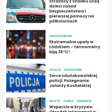
Strażacy z Szadku uczą
dzieci zasad
bezpieczeństwa i
pierwszej pomocy na
półkoloniach
UNCATEGORIZED
Ekstremalne upały w
Łódzkiem – termometry
biją 35ºC!
POLICJA
WYDARZENIA
Serce zduńskowolskiej
policji: Pożegnanie
Jolanty Kochelskiej
KRYZYS
POMOC
WSPARCIE
Wsparcie w kryzysie:
Ośrodek Interwencji w