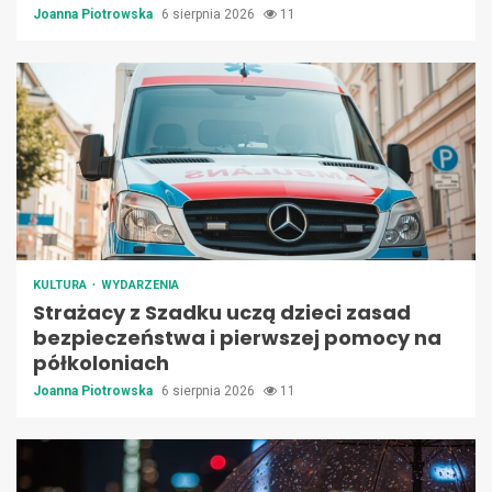
Joanna Piotrowska
6 sierpnia 2026
11
KULTURA
WYDARZENIA
Strażacy z Szadku uczą dzieci zasad
bezpieczeństwa i pierwszej pomocy na
półkoloniach
Joanna Piotrowska
6 sierpnia 2026
11