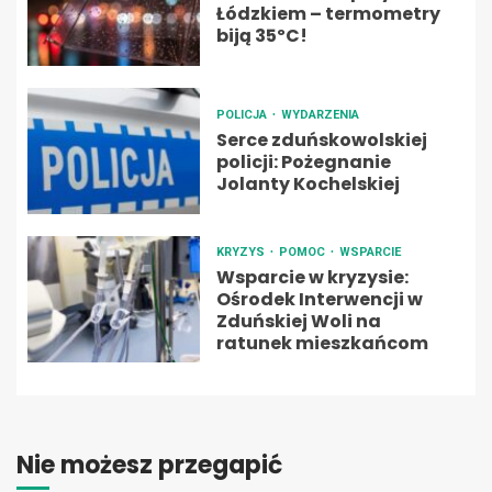
Łódzkiem – termometry
biją 35ºC!
POLICJA
WYDARZENIA
Serce zduńskowolskiej
policji: Pożegnanie
Jolanty Kochelskiej
KRYZYS
POMOC
WSPARCIE
Wsparcie w kryzysie:
Ośrodek Interwencji w
Zduńskiej Woli na
ratunek mieszkańcom
Nie możesz przegapić