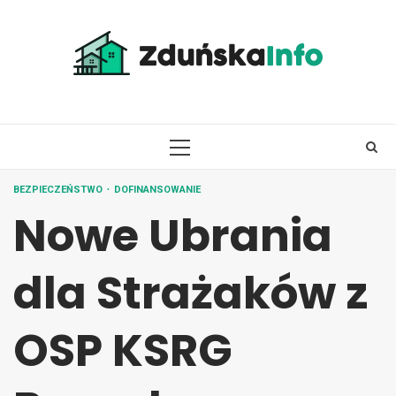
Skip
to
content
PRIMARY
MENU
BEZPIECZEŃSTWO
DOFINANSOWANIE
Nowe Ubrania
dla Strażaków z
OSP KSRG