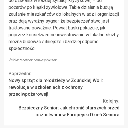
do działania w każdej sytuacji kryzysowej – od
pożarów po klęski żywiołowe. Takie działania budują
zaufanie mieszkańców do lokalnych władz i organizacji
oraz dają wyraźny sygnał, że bezpieczeństwo jest
traktowane poważnie. Powiat Łaski pokazuje, jak
poprzez konsekwentne inwestowanie w lokalne służby
można budować silniejsze i bardziej odporne
społeczności.
Źródło: facebook.com/ospbuczek
Continue
Poprzedni:
Nowy sprzęt dla młodzieży w Zduńskiej Woli:
Reading
rewolucja w szkoleniach z ochrony
przeciwpożarowej!
Kolejny:
Bezpieczny Senior: Jak chronić starszych przed
oszustwami w Europejski Dzień Seniora