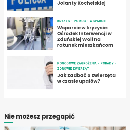
Jolanty Kochelskiej
KRYZYS
POMOC
WSPARCIE
Wsparcie w kryzysie:
Ośrodek Interwencji w
Zduńskiej Woli na
ratunek mieszkańcom
POGODOWE ZAGROŻENIA
PORADY
ZDROWIE ZWIERZĄT
Jak zadbać o zwierzęta
w czasie upałów?
Nie możesz przegapić