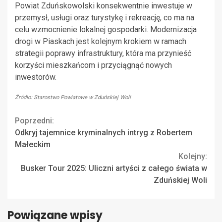
Powiat Zduńskowolski konsekwentnie inwestuje w
przemysł, usługi oraz turystykę i rekreację, co ma na
celu wzmocnienie lokalnej gospodarki. Modernizacja
drogi w Piaskach jest kolejnym krokiem w ramach
strategii poprawy infrastruktury, która ma przynieść
korzyści mieszkańcom i przyciągnąć nowych
inwestorów.
Źródło: Starostwo Powiatowe w Zduńskiej Woli
Continue
Poprzedni:
Odkryj tajemnice kryminalnych intryg z Robertem
Reading
Małeckim
Kolejny:
Busker Tour 2025: Uliczni artyści z całego świata w
Zduńskiej Woli
Powiązane wpisy