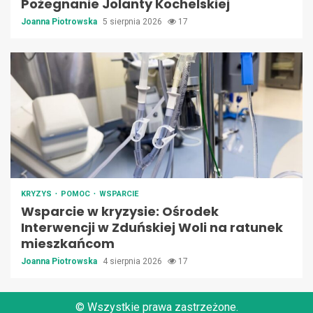
Pożegnanie Jolanty Kochelskiej
Joanna Piotrowska
5 sierpnia 2026
17
KRYZYS
POMOC
WSPARCIE
Wsparcie w kryzysie: Ośrodek
Interwencji w Zduńskiej Woli na ratunek
mieszkańcom
Joanna Piotrowska
4 sierpnia 2026
17
© Wszystkie prawa zastrzeżone.