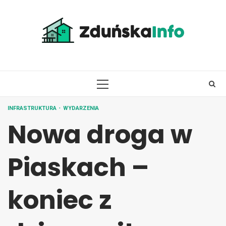
Skip
to
content
PRIMARY
MENU
INFRASTRUKTURA
WYDARZENIA
Nowa droga w
Piaskach –
koniec z