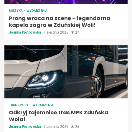
MUZYKA
WYDARZENIA
Prong wraca na scenę – legendarna
kapela zagra w Zduńskiej Woli!
Joanna Piotrowska
7 sierpnia 2026
24
TRANSPORT
WYDARZENIA
Odkryj tajemnice tras MPK Zduńska
Wola!
Joanna Piotrowska
6 sierpnia 2026
26