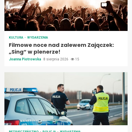
KULTURA
WYDARZENIA
Filmowe noce nad zalewem Zajączek:
„Sing” w plenerze!
Joanna Piotrowska
8 sierpnia 2026
15
BEZPIECZEŃSTWO
POLICJA
WYDARZENIA