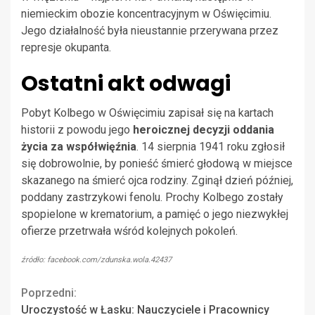
niemieckim obozie koncentracyjnym w Oświęcimiu.
Jego działalność była nieustannie przerywana przez
represje okupanta.
Ostatni akt odwagi
Pobyt Kolbego w Oświęcimiu zapisał się na kartach
historii z powodu jego
heroicznej decyzji oddania
życia za współwięźnia
. 14 sierpnia 1941 roku zgłosił
się dobrowolnie, by ponieść śmierć głodową w miejsce
skazanego na śmierć ojca rodziny. Zginął dzień później,
poddany zastrzykowi fenolu. Prochy Kolbego zostały
spopielone w krematorium, a pamięć o jego niezwykłej
ofierze przetrwała wśród kolejnych pokoleń.
źródło: facebook.com/zdunska.wola.42437
Continue
Poprzedni:
Uroczystość w Łasku: Nauczyciele i Pracownicy