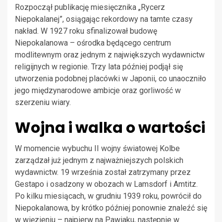
Rozpoczął publikację miesięcznika „Rycerz
Niepokalanej”, osiągając rekordowy na tamte czasy
nakład. W 1927 roku sfinalizował budowę
Niepokalanowa – ośrodka będącego centrum
modlitewnym oraz jednym z największych wydawnictw
religijnych w regionie. Trzy lata później podjął się
utworzenia podobnej placówki w Japonii, co unaoczniło
jego międzynarodowe ambicje oraz gorliwość w
szerzeniu wiary.
Wojna i walka o wartości
W momencie wybuchu II wojny światowej Kolbe
zarządzał już jednym z najważniejszych polskich
wydawnictw. 19 września został zatrzymany przez
Gestapo i osadzony w obozach w Lamsdorf i Amtitz.
Po kilku miesiącach, w grudniu 1939 roku, powrócił do
Niepokalanowa, by krótko później ponownie znaleźć się
w więzieniu – najpierw na Pawiaku, następnie w