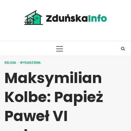
Skip
to
content
PRIMARY
MENU
RELIGIA
WYDARZENIA
Maksymilian
Kolbe: Papież
Paweł VI