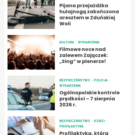
Pijana przejażdżka
hulajnogą zakończona
aresztem w Zduńskiej
Woli
KULTURA
WYDARZENIA
Filmowe noce nad
zalewem Zajączek:
„Sing” w plenerze!
BEZPIECZEŃSTWO
POLICJA
WYDARZENIA
Ogólnopolskie kontrole
prędkości – 7 sierpnia
2026 r.
BEZPIECZEŃSTWO
DZIECI
PROFILAKTYKA
Profilaktyka, która