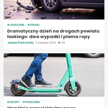
WYDARZENIA
WYPADKI
Dramatyczny dzień na drogach powiatu
łaskiego: dwa wypadki i plama ropy
Joanna Piotrowska
3 sierpnia 2026
39
KONCERT
WYDARZENIA