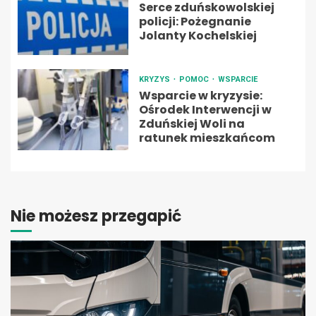
Serce zduńskowolskiej
policji: Pożegnanie
Jolanty Kochelskiej
KRYZYS
POMOC
WSPARCIE
Wsparcie w kryzysie:
Ośrodek Interwencji w
Zduńskiej Woli na
ratunek mieszkańcom
Nie możesz przegapić