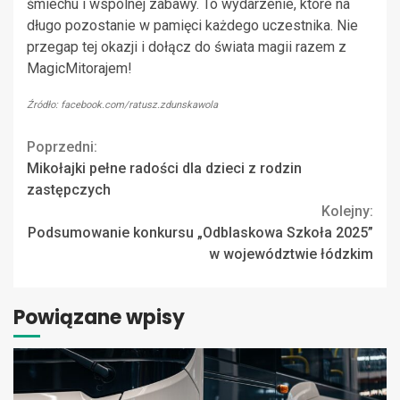
śmiechu i wspólnej zabawy. To wydarzenie, które na
długo pozostanie w pamięci każdego uczestnika. Nie
przegap tej okazji i dołącz do świata magii razem z
MagicMitorajem!
Źródło: facebook.com/ratusz.zdunskawola
Continue
Poprzedni:
Mikołajki pełne radości dla dzieci z rodzin
Reading
zastępczych
Kolejny:
Podsumowanie konkursu „Odblaskowa Szkoła 2025”
w województwie łódzkim
Powiązane wpisy