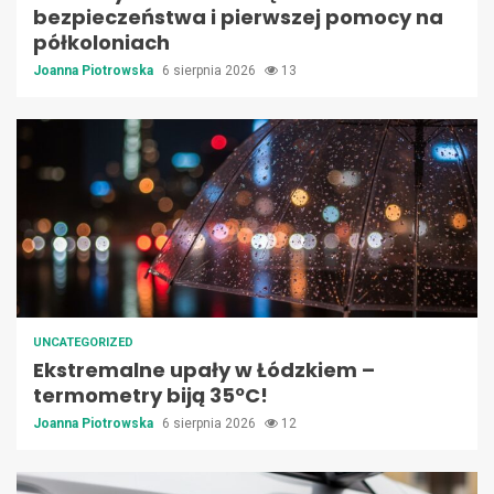
bezpieczeństwa i pierwszej pomocy na
półkoloniach
Joanna Piotrowska
6 sierpnia 2026
13
UNCATEGORIZED
Ekstremalne upały w Łódzkiem –
termometry biją 35ºC!
Joanna Piotrowska
6 sierpnia 2026
12