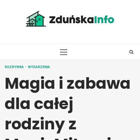
Skip
to
content
PRIMARY
MENU
ROZRYWKA
WYDARZENIA
Magia i zabawa
dla całej
rodziny z