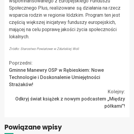
współfinansowanego z Europejskiego Funduszu
Społecznego Plus, realizowane są działania na rzecz
wsparcia rodzin w regionie łódzkim. Program ten jest
częścią większej inicjatywy funduszy europejskich,
mającej na celu poprawę jakości życia społeczności
lokalnych.
Źródło: Starostwo Powiatowe w Zduńskiej Woli
Continue
Poprzedni:
Gminne Manewry OSP w Rębieskiem: Nowe
Reading
Technologie i Doskonalenie Umiejętności
Strażaków!
Kolejny:
Odkryj świat książek z nowym podcastem „Między
półkami”!
Powiązane wpisy