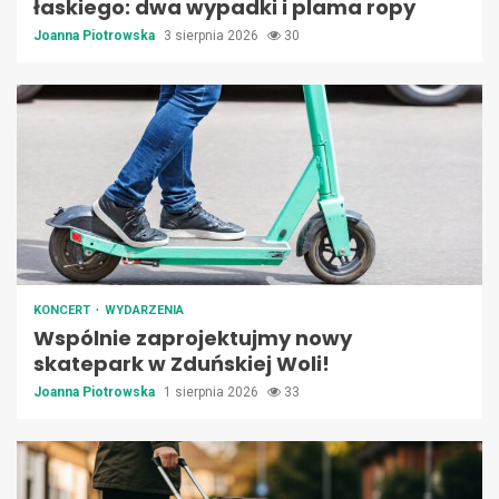
łaskiego: dwa wypadki i plama ropy
Joanna Piotrowska
3 sierpnia 2026
30
KONCERT
WYDARZENIA
Wspólnie zaprojektujmy nowy
skatepark w Zduńskiej Woli!
Joanna Piotrowska
1 sierpnia 2026
33