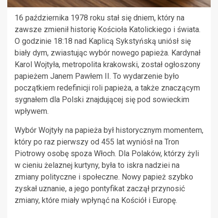
16 października 1978 roku stał się dniem, który na
zawsze zmienił historię Kościoła Katolickiego i świata.
O godzinie 18:18 nad Kaplicą Sykstyńską uniósł się
biały dym, zwiastując wybór nowego papieża. Kardynał
Karol Wojtyła, metropolita krakowski, został ogłoszony
papieżem Janem Pawłem II. To wydarzenie było
początkiem redefinicji roli papieża, a także znaczącym
sygnałem dla Polski znajdującej się pod sowieckim
wpływem.
Wybór Wojtyły na papieża był historycznym momentem,
który po raz pierwszy od 455 lat wyniósł na Tron
Piotrowy osobę spoza Włoch. Dla Polaków, którzy żyli
w cieniu żelaznej kurtyny, była to iskra nadziei na
zmiany polityczne i społeczne. Nowy papież szybko
zyskał uznanie, a jego pontyfikat zaczął przynosić
zmiany, które miały wpłynąć na Kościół i Europę.