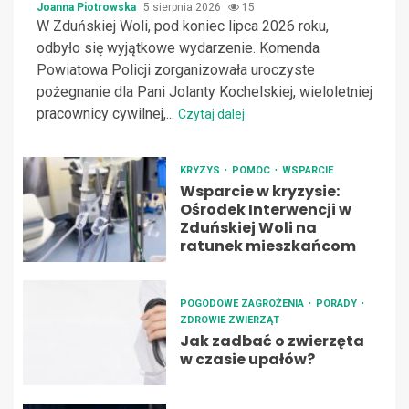
Joanna Piotrowska
5 sierpnia 2026
15
W Zduńskiej Woli, pod koniec lipca 2026 roku,
odbyło się wyjątkowe wydarzenie. Komenda
Powiatowa Policji zorganizowała uroczyste
pożegnanie dla Pani Jolanty Kochelskiej, wieloletniej
pracownicy cywilnej,...
Czytaj dalej
KRYZYS
POMOC
WSPARCIE
Wsparcie w kryzysie:
Ośrodek Interwencji w
Zduńskiej Woli na
ratunek mieszkańcom
POGODOWE ZAGROŻENIA
PORADY
ZDROWIE ZWIERZĄT
Jak zadbać o zwierzęta
w czasie upałów?