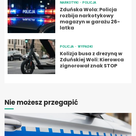
NARKOTYKI
POLICJA
Zduńska Wola: Policja
rozbija narkotykowy
magazyn w garażu 26-
latka
POLICJA
WYPADKI
Kolizja busa z drezyną w
Zduńskiej Woli: Kierowca
zignorował znak STOP
Nie możesz przegapić