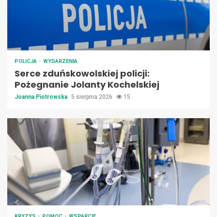
POLICJA
WYDARZENIA
Serce zduńskowolskiej policji:
Pożegnanie Jolanty Kochelskiej
Joanna Piotrowska
5 sierpnia 2026
15
KRYZYS
POMOC
WSPARCIE