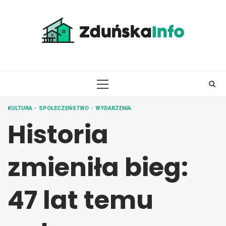
Skip
to
content
PRIMARY
MENU
KULTURA
SPOŁECZEŃSTWO
WYDARZENIA
Historia
zmieniła bieg:
47 lat temu