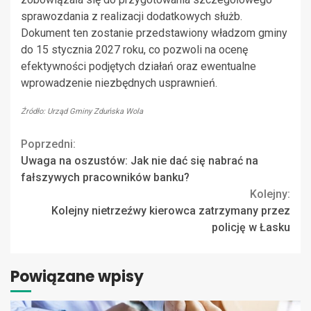
sprawozdania z realizacji dodatkowych służb.
Dokument ten zostanie przedstawiony władzom gminy
do 15 stycznia 2027 roku, co pozwoli na ocenę
efektywności podjętych działań oraz ewentualne
wprowadzenie niezbędnych usprawnień.
Źródło: Urząd Gminy Zduńska Wola
Continue
Poprzedni:
Uwaga na oszustów: Jak nie dać się nabrać na
Reading
fałszywych pracowników banku?
Kolejny:
Kolejny nietrzeźwy kierowca zatrzymany przez
policję w Łasku
Powiązane wpisy