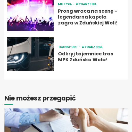
MUZYKA
WYDARZENIA
Prong wraca na scenę –
legendarna kapela
zagra w Zduńskiej Woli!
TRANSPORT
WYDARZENIA
Odkryj tajemnice tras
MPK Zduńska Wola!
Nie możesz przegapić