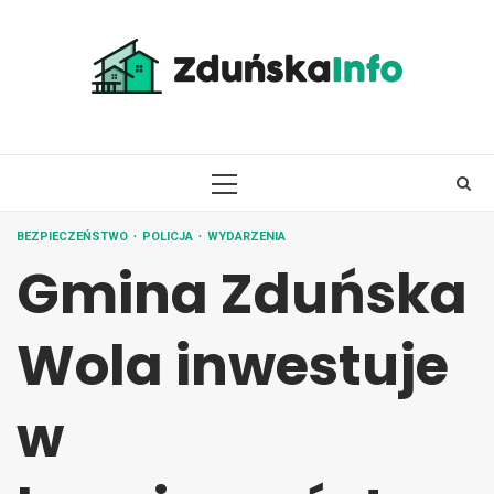
Skip
to
content
PRIMARY
MENU
BEZPIECZEŃSTWO
POLICJA
WYDARZENIA
Gmina Zduńska
Wola inwestuje
w