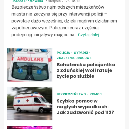
Joanna Piotrowska
7 sierpnia 2026
16
Bezpieczeństwo najmłodszych mieszkańców
miasta nie zaczyna się przy interwencji policji –
powstaje dużo wcześniej, dzięki mądrym działaniom
zapobiegawczym. Policjanci coraz częściej
podejmują inicjatywy mające na...
Czytaj dalej
POLICJA
WYPADKI
ZDARZENIA DROGOWE
Bohaterska policjantka
z Zduńskiej Woli ratuje
życie po służbie
BEZPIECZEŃSTWO
POMOC
Szybka pomoc w
nagłych wypadkach:
Jak zadzwonić pod 112?