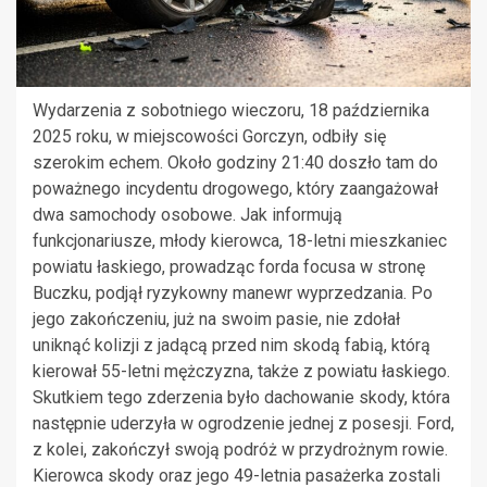
Wydarzenia z sobotniego wieczoru, 18 października
2025 roku, w miejscowości Gorczyn, odbiły się
szerokim echem. Około godziny 21:40 doszło tam do
poważnego incydentu drogowego, który zaangażował
dwa samochody osobowe. Jak informują
funkcjonariusze, młody kierowca, 18-letni mieszkaniec
powiatu łaskiego, prowadząc forda focusa w stronę
Buczku, podjął ryzykowny manewr wyprzedzania. Po
jego zakończeniu, już na swoim pasie, nie zdołał
uniknąć kolizji z jadącą przed nim skodą fabią, którą
kierował 55-letni mężczyzna, także z powiatu łaskiego.
Skutkiem tego zderzenia było dachowanie skody, która
następnie uderzyła w ogrodzenie jednej z posesji. Ford,
z kolei, zakończył swoją podróż w przydrożnym rowie.
Kierowca skody oraz jego 49-letnia pasażerka zostali