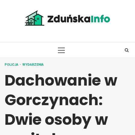
Skip
to
content
PRIMARY
MENU
POLICJA
WYDARZENIA
Dachowanie w
Gorczynach:
Dwie osoby w