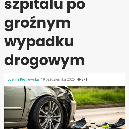
szpitalu po
groźnym
wypadku
drogowym
Joanna Piotrowska
19 października 2025
371