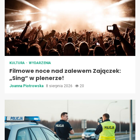
KULTURA
WYDARZENIA
Filmowe noce nad zalewem Zajączek:
„Sing” w plenerze!
Joanna Piotrowska
8 sierpnia 2026
20