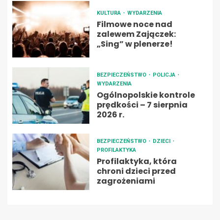
KULTURA
WYDARZENIA
Filmowe noce nad
zalewem Zajączek:
„Sing” w plenerze!
BEZPIECZEŃSTWO
POLICJA
WYDARZENIA
Ogólnopolskie kontrole
prędkości – 7 sierpnia
2026 r.
BEZPIECZEŃSTWO
DZIECI
PROFILAKTYKA
Profilaktyka, która
chroni dzieci przed
zagrożeniami