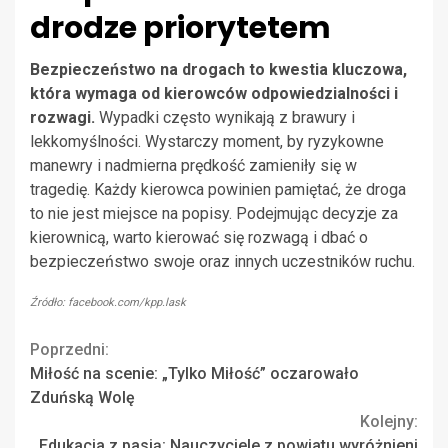
drodze priorytetem
Bezpieczeństwo na drogach to kwestia kluczowa,
która wymaga od kierowców odpowiedzialności i
rozwagi.
Wypadki często wynikają z brawury i
lekkomyślności. Wystarczy moment, by ryzykowne
manewry i nadmierna prędkość zamieniły się w
tragedię. Każdy kierowca powinien pamiętać, że droga
to nie jest miejsce na popisy. Podejmując decyzje za
kierownicą, warto kierować się rozwagą i dbać o
bezpieczeństwo swoje oraz innych uczestników ruchu.
Źródło: facebook.com/kpp.lask
Continue
Poprzedni:
Miłość na scenie: „Tylko Miłość” oczarowało
Reading
Zduńską Wolę
Kolejny:
Edukacja z pasją: Nauczyciele z powiatu wyróżnieni