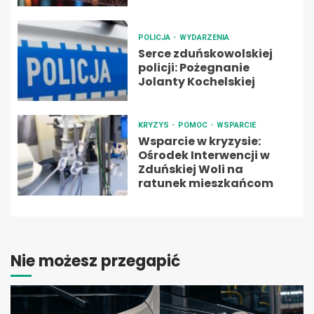
POLICJA
WYDARZENIA
Serce zduńskowolskiej
policji: Pożegnanie
Jolanty Kochelskiej
KRYZYS
POMOC
WSPARCIE
Wsparcie w kryzysie:
Ośrodek Interwencji w
Zduńskiej Woli na
ratunek mieszkańcom
Nie możesz przegapić