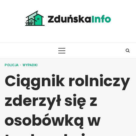
Skip
to
content
PRIMARY
MENU
POLICJA
WYPADKI
Ciągnik rolniczy
zderzył się z
osobówką w