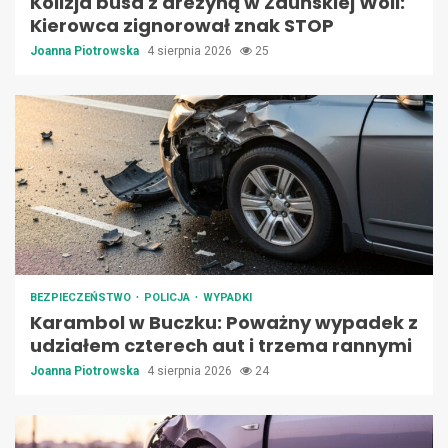
Kolizja busa z drezyną w Zduńskiej Woli:
Kierowca zignorował znak STOP
Joanna Piotrowska
4 sierpnia 2026
25
BEZPIECZEŃSTWO
POLICJA
WYPADKI
Karambol w Buczku: Poważny wypadek z
udziałem czterech aut i trzema rannymi
Joanna Piotrowska
4 sierpnia 2026
24