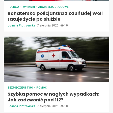
POLICJA
WYPADKI
ZDARZENIA DROGOWE
Bohaterska policjantka z Zduńskiej Woli
ratuje życie po służbie
Joanna Piotrowska
7 sierpnia 2026
10
BEZPIECZEŃSTWO
POMOC
Szybka pomoc w nagłych wypadkach:
Jak zadzwonić pod 112?
Joanna Piotrowska
7 sierpnia 2026
10