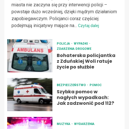
miasta nie zaczyna się przy interwencji policji –
powstaje dużo wcześniej, dzięki mądrym działaniom
zapobiegawczym. Policjanci coraz częściej
podejmują inicjatywy mające na...
Czytaj dalej
POLICJA
WYPADKI
ZDARZENIA DROGOWE
Bohaterska policjantka
z Zduńskiej Woli ratuje
życie po służbie
BEZPIECZEŃSTWO
POMOC
Szybka pomoc w
nagłych wypadkach:
Jak zadzwonić pod 112?
MUZYKA
WYDARZENIA