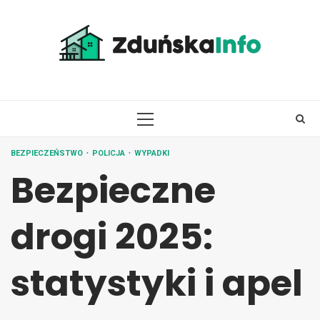
Skip
to
content
PRIMARY
MENU
BEZPIECZEŃSTWO
POLICJA
WYPADKI
Bezpieczne
drogi 2025:
statystyki i apel